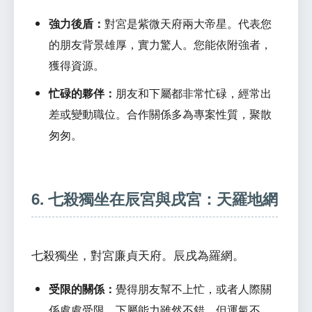
強力後盾：
對宮是紫微天府兩大帝星。代表您
的朋友背景雄厚，實力驚人。您能依附強者，
獲得資源。
忙碌的夥伴：
朋友和下屬都非常忙碌，經常出
差或變動職位。合作關係多為專案性質，聚散
匆匆。
6. 七殺獨坐在辰宮與戌宮：天羅地網
七殺獨坐，對宮廉貞天府。辰戌為羅網。
受限的關係：
覺得朋友幫不上忙，或者人際關
係處處受限。下屬能力雖然不錯，但運氣不