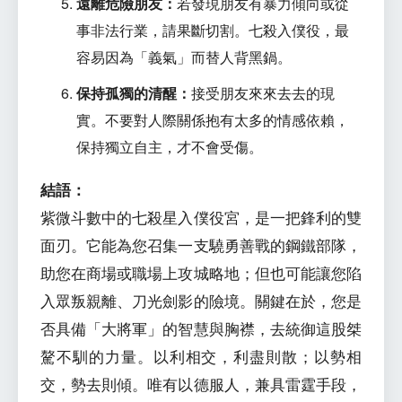
遠離危險朋友：
若發現朋友有暴力傾向或從
事非法行業，請果斷切割。七殺入僕役，最
容易因為「義氣」而替人背黑鍋。
保持孤獨的清醒：
接受朋友來來去去的現
實。不要對人際關係抱有太多的情感依賴，
保持獨立自主，才不會受傷。
結語：
紫微斗數中的七殺星入僕役宮，是一把鋒利的雙
面刃。它能為您召集一支驍勇善戰的鋼鐵部隊，
助您在商場或職場上攻城略地；但也可能讓您陷
入眾叛親離、刀光劍影的險境。關鍵在於，您是
否具備「大將軍」的智慧與胸襟，去統御這股桀
驁不馴的力量。以利相交，利盡則散；以勢相
交，勢去則傾。唯有以德服人，兼具雷霆手段，