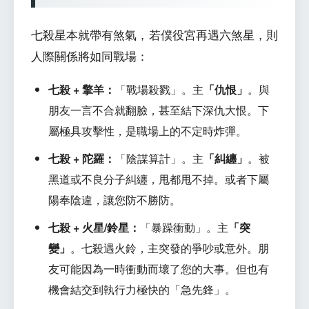
七殺星本就帶有煞氣，若僕役宮再遇六煞星，則
人際關係將如同戰場：
七殺 + 擎羊：
「戰場殺戮」。主
「仇恨」
。與
朋友一言不合就翻臉，甚至結下深仇大恨。下
屬極具攻擊性，是職場上的不定時炸彈。
七殺 + 陀羅：
「陰謀算計」。主
「糾纏」
。被
黑道或不良分子糾纏，甩都甩不掉。或者下屬
陽奉陰違，讓您防不勝防。
七殺 + 火星/鈴星：
「暴躁衝動」。主
「突
變」
。七殺遇火鈴，主突發的爭吵或意外。朋
友可能因為一時衝動而壞了您的大事。但也有
機會結交到執行力極快的「急先鋒」。