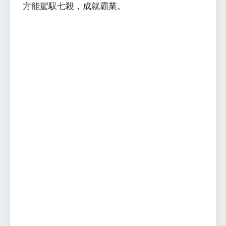
方能駕馭七殺，成就霸業。