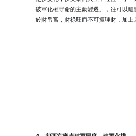
破軍化權守命的主動變遷。，往可以離
於財帛宮，財祿旺而不可擅理財，加上