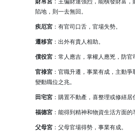
財帛宮
：主偏財運強烈，能橫發財富，
陷地，則一去無回。
疾厄宮
：有官司口舌，官場失勢。
遷移宮
：出外有貴人相助。
僕役宮
：常人應吉，掌權人應兇，防官
官祿宮
：官職升遷，事業有成，主動爭
變動職位之兆。
田宅宮
：購置不動產，喜整理或修繕居
福德宮
：能得到精神和物資生活方面的
父母宮
：父母官場得勢，事業有成。