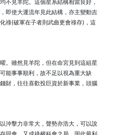
均不見羊陀。這個星系結構相當良好，
，即使大運流年見此結構，亦主變動吉
化祿(破軍在子者則武曲更會祿存)，這
曜。雖然見羊陀，但在命宮見到這組星
可能事事順利，故不足以視為重大缺
錢財，往往喜歡投巨資於新事業，頭腦
以沖擊力非常大，聲勢亦浩大，可以說
存同會，又成祿權科會之局，因此最利