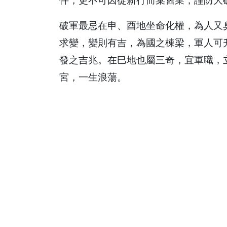
件，更不可因從新行而棄舊業，謹防大
破軍最忌在申、酉地坐命化權，為人又
求變，變則有吉，為國之棟梁，軍人可
發之吉兆。在巳地也屬三奇，宜軍職，
宮，一生浪蕩。