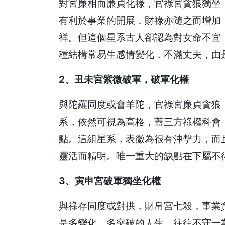
對宮廉相而廉貞化祿，官祿宮貪狼獨坐
有利於事業的開展，財祿亦隨之而增加
祥。但這個星系古人卻認為對女命不宜
種結構常易生感情變化，不滿丈夫，由
2、丑未宮紫微破軍，破軍化權
與陀羅同度或會羊陀，官祿宮廉貞貪狼
系，依然可視為高格，蓋三方祿權科會
點。這組星系，表徽為很有沖擊力，而
靈活而精明。唯一重大的缺點在下屬不
3、寅申宮破軍獨坐化權
與祿存同度或對拱，財帛宮七殺，事業
是多變化，多突破的人生，往往不守一