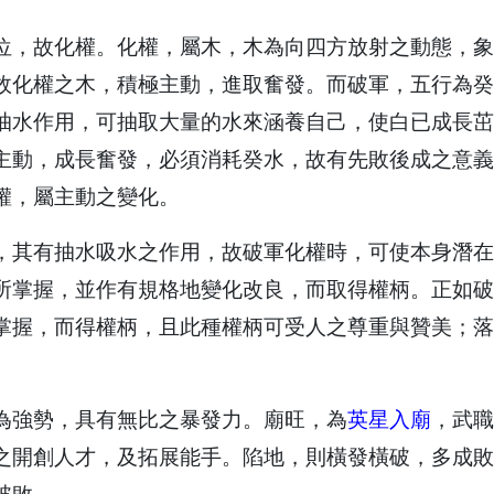
位，故化權。化權，屬木，木為向四方放射之動態，象
故化權之木，積極主動，進取奮發。而破軍，五行為癸
抽水作用，可抽取大量的水來涵養自己，使白已成長茁
主動，成長奮發，必須消耗癸水，故有先敗後成之意義
權，屬主動之變化。
，其有抽水吸水之作用，故破軍化權時，可使本身潛在
所掌握，並作有規格地變化改良，而取得權柄。正如破
掌握，而得權柄，且此種權柄可受人之尊重與贊美；落
為強勢，具有無比之暴發力。廟旺，為
英星入廟
，武職
之開創人才，及拓展能手。陷地，則橫發橫破，多成敗