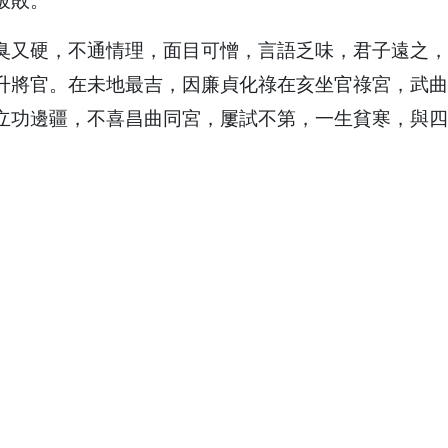
破敗。
臭又硬，不通情理，面目可憎，言語乏味，君子遠之，
升將官。在未地最吉，因廉貞化祿在亥坐官祿宮，武曲
立功邊疆，不喜昌曲同宮，屢試不第，一生貧寒，與四