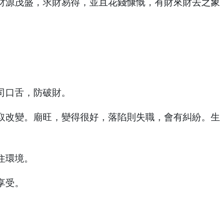
財源茂盛，求財易得，並且花錢慷慨，有財來財去之象
司口舌，防破財。
取改變。廟旺，變得很好，落陷則失職，會有糾紛。生
住環境。
享受。