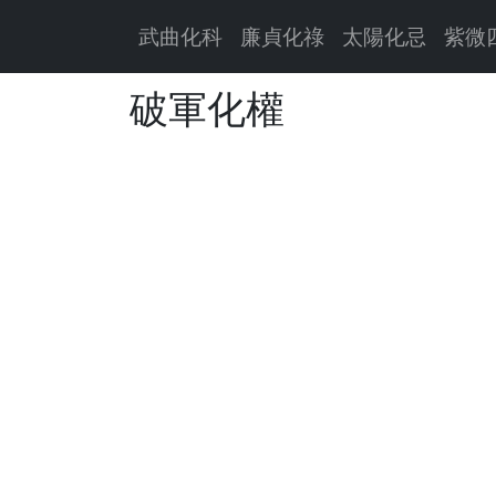
武曲化科
廉貞化祿
太陽化忌
紫微
破軍化權