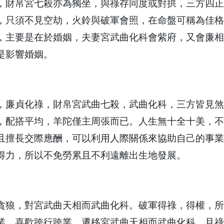
，財帛宮七殺亦為獨坐，與祿存同度或對拱，三方四正
，只須不見空劫，火鈴與破軍會照，在命盤可稱為佳格
，主要是在於婚姻，夫妻宮武曲化科會紫府，又會廉相
是影響婚姻。
，廉貞化祿，財帛宮武曲七殺，武曲化科，三方皆見煞
，配搭平均，羊陀僅主周張而已。人生無十全十美，不
且擅長交際應酬，可以利用人際關係來協助自己的事業
得力，所以不免勞累且不利遠離出生地發展。
貪狼，對宮武曲天相而武曲化科。破軍得祿，得權，所
業，喜歡跨行跨業。遷移宮武曲天相而武曲化科，且祿