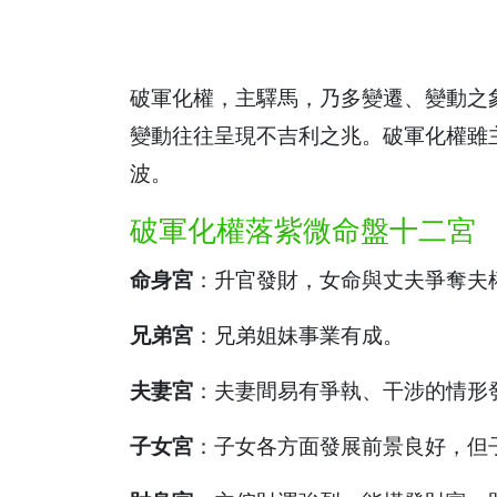
破軍化權，主驛馬，乃多變遷、變動之
變動往往呈現不吉利之兆。破軍化權雖
波。
破軍化權落紫微命盤十二宮
命身宮
：升官發財，女命與丈夫爭奪夫
兄弟宮
：兄弟姐妹事業有成。
夫妻宮
：夫妻間易有爭執、干涉的情形
子女宮
：子女各方面發展前景良好，但