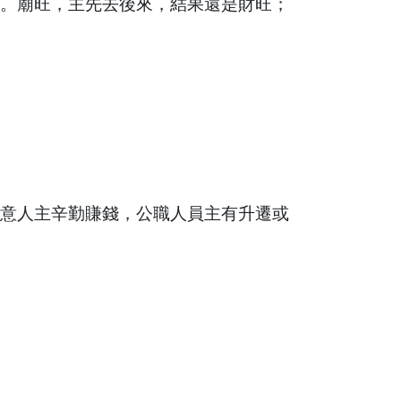
。廟旺，主先去後來，結果還是財旺；
意人主辛勤賺錢，公職人員主有升遷或