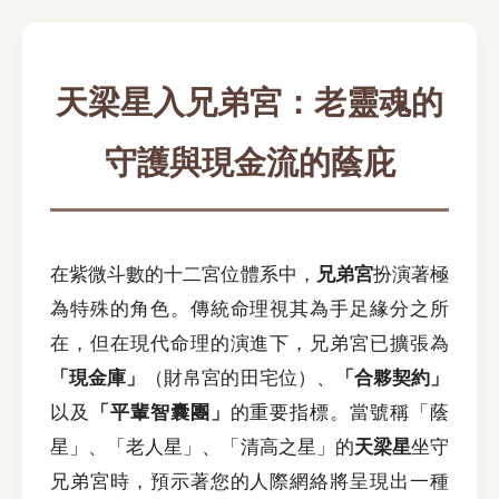
天梁星入兄弟宮：老靈魂的
守護與現金流的蔭庇
在紫微斗數的十二宮位體系中，
兄弟宮
扮演著極
為特殊的角色。傳統命理視其為手足緣分之所
在，但在現代命理的演進下，兄弟宮已擴張為
「現金庫」
（財帛宮的田宅位）、
「合夥契約」
以及
「平輩智囊團」
的重要指標。當號稱「蔭
星」、「老人星」、「清高之星」的
天梁星
坐守
兄弟宮時，預示著您的人際網絡將呈現出一種